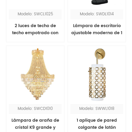
Modelo: SWCL1025
Modelo: SWDL1014
2 luces de techo de
Lámpara de escritorio
techo empotrado con
ajustable moderna de 1
domo de vidrio de
luz negra mate con
níquel satinado de 15 "
pantalla de lino blanca
de cono
Modelo: SWCD1010
Modelo: SWWL1018
Lámpara de araña de
1 aplique de pared
cristal K9 grande y
colgante de latón