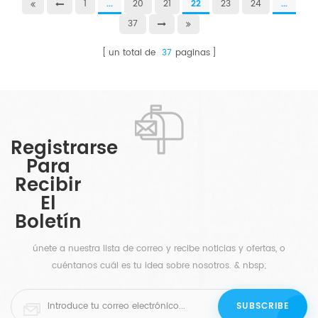
1
...
20
21
22
23
24
...
interior
37
un total de
37
paginas
Registrarse
Para
Recibir
El
Boletín
únete a nuestra lista de correo y recibe noticias y ofertas, o
cuéntanos cuál es tu idea sobre nosotros. & nbsp;