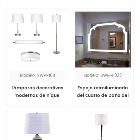
moderna de lujo
cepillado moderno
ligero con pantalla
exterior de metal
Modelo: SWPR1011
Modelo: SWMR1022
Lámparas decorativas
Espejo retroiluminado
modernas de níquel
del cuarto de baño del
cepillado para
LED sin marco del
habitaciones de hotel
rectángulo moderno
personalizado para el
hotel