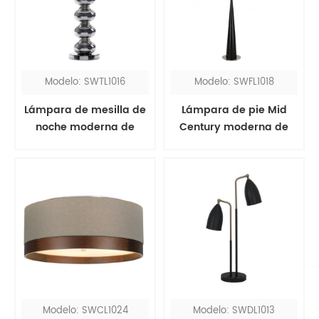
Modelo: SWTL1016
Modelo: SWFL1018
Lámpara de mesilla de
Lámpara de pie Mid
noche moderna de
Century moderna de
cromo pulido con
madera negra con
pantalla cónica blanca
pantalla de tambor
blanca
Modelo: SWCL1024
Modelo: SWDL1013