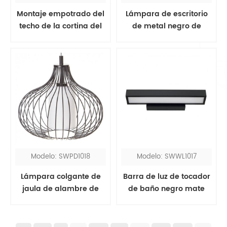
Montaje empotrado del
Lámpara de escritorio
techo de la cortina del
de metal negro de
tambor de la tela de la
doble cabezal con dos
avena de la luz
USB
moderna 3 con banda
de madera de nogal
Modelo: SWPD1018
Modelo: SWWL1017
Lámpara colgante de
Barra de luz de tocador
jaula de alambre de
de baño negro mate
metal negro de 1 luz
moderno sobre espejo
moderna con pantalla
de lino de cilindro