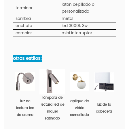
latón cepillado o
terminar
personalizado
sombra
metal
enchufe
led 3000k 3w
cambiar
mini interruptor
otros estilos:
lámpara de
luz de
aplique de
lectura led de
luz de la
lectura led
vidrio
níquel
cabecera
de cromo
esmerilado
satinado