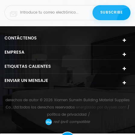
CONTÁCTENOS
EMPRESA
ETIQUETAS CALIENTES
ENVIAR UN MENSAJE
derechos de autor © 2026 Xiamen Sunwin Building Material Supplies
Co., Ltd.todos los derechos reservados
energizado por
dyyseo.com
/
política de privacidad
/
red ipv6 compatible