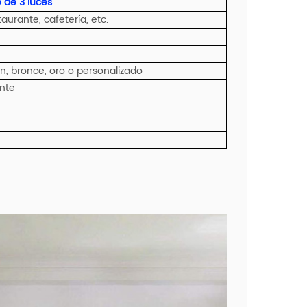
 de 3 luces
aurante, cafetería, etc.
ón, bronce, oro o personalizado
ente