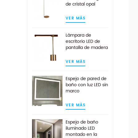
de cristal opal
blanco claro en
acabado latón
VER MÁS
Lámpara de
escritorio LED de
pantalla de madera
de nogal lineal
moderna en latón
VER MÁS
antiguo
Espejo de pared de
baño con luz LED sin
marco
personalizado con
almohadilla
VER MÁS
antivaho
Espejo de baño
iluminado LED
montado en la