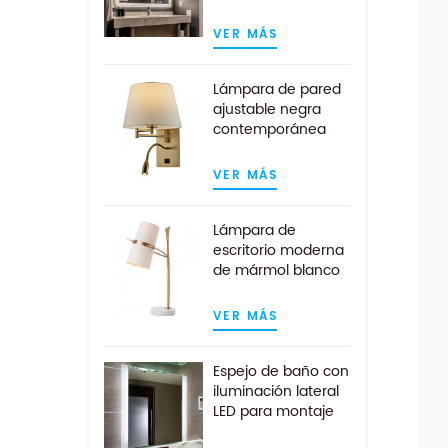
pared sin marco
cuadrado
VER MÁS
contemporáneo
Lámpara de pared
ajustable negra
contemporánea
con luz de lectura
LED
VER MÁS
Lámpara de
escritorio moderna
de mármol blanco
dorado con
pantalla de tela
VER MÁS
blanca
Espejo de baño con
iluminación lateral
LED para montaje
en pared del hotel