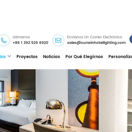
Llámanos
Envíanos Un Correo Electrónico
+86 1 392 525 6920
sales@sunwinhotellighting.com
tos
Proyectos
Noticias
Por Qué Elegirnos
Personaliz