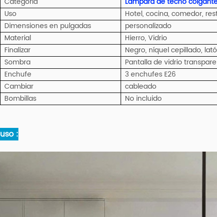
Categoría
Lámpara de techo colgante
Uso
Hotel, cocina, comedor, rest
Dimensiones en pulgadas
personalizado
Material
Hierro, Vidrio
Finalizar
Negro, níquel cepillado, lat
Sombra
Pantalla de vidrio transpar
Enchufe
3 enchufes E26
Cambiar
cableado
Bombillas
No incluido
uso :