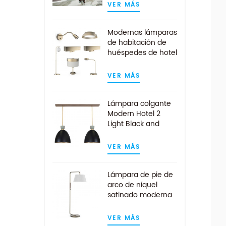
VER MÁS
Modernas lámparas
de habitación de
huéspedes de hotel
personalizadas de
oro cepillado
VER MÁS
Lámpara colgante
Modern Hotel 2
Light Black and
Gold Kitchen Island
VER MÁS
Lámpara de pie de
arco de níquel
satinado moderna
de mediados de
siglo
VER MÁS