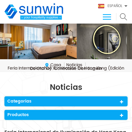
ESPAÑOL
Casa
Noticias
|
|
Feria Internacional De Iluminación De Hong Kong (edición De Otoño): Conéctese Con Sunwin
Noticias
Categorías
Productos