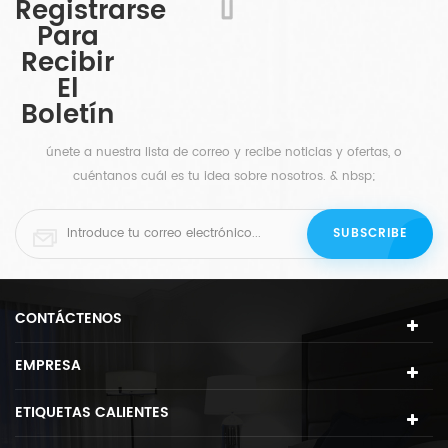
Registrarse
Para
Recibir
El
Boletín
únete a nuestra lista de correo y recibe noticias y ofertas, o
cuéntanos cuál es tu idea sobre nosotros. & nbsp;
CONTÁCTENOS
EMPRESA
ETIQUETAS CALIENTES