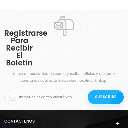
Registrarse
Para
Recibir
El
Boletín
únete a nuestra lista de correo y recibe noticias y ofertas, o
cuéntanos cuál es tu idea sobre nosotros. & nbsp;
CONTÁCTENOS