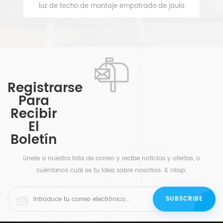
ofrece con tres - luz que no incluimos. El interior
i
 y
dorado refleja las luces que salen del difusor de
co
VER MÁS
la
globo de vidrio esmerilado blanco, lo que hará que
esto luz de montaje empotrado negro mate una
t
hermosa pieza para el espacio. Nuestro luz de
o.
techo moderna negra y dorada está disponible en
acabado blanco, y también se personaliza de
p
Registrarse
,
acuerdo a sus requerimientos.
Para
sa
e
Recibir
El
m
Boletín
n
en
únete a nuestra lista de correo y recibe noticias y ofertas, o
cuéntanos cuál es tu idea sobre nosotros. & nbsp;