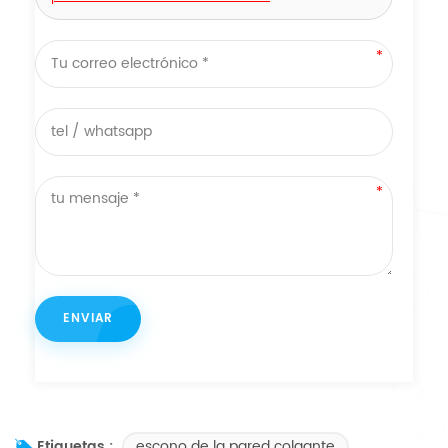
escono de la pared colgante
Etiquetas :