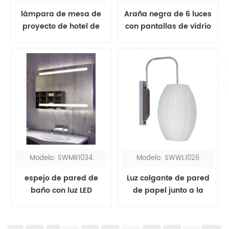
lámpara de mesa de
Araña negra de 6 luces
proyecto de hotel de
con pantallas de vidrio
bronce moderno con
esmerilado blanco
puntos de venta
Modelo: SWMR1034
Modelo: SWWL1026
espejo de pared de
Luz colgante de pared
baño con luz LED
de papel junto a la
rectangular sin marco
cama estilo hotel
contemporáneo