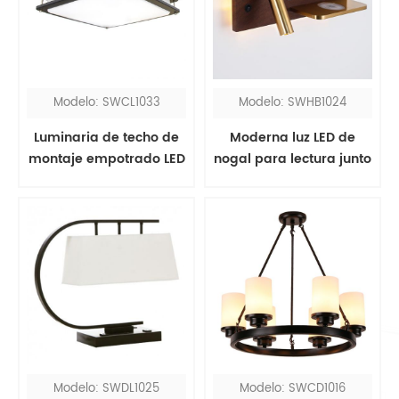
Modelo: SWCL1033
Modelo: SWHB1024
Luminaria de techo de
Moderna luz LED de
montaje empotrado LED
nogal para lectura junto
negro cuadrado
a la cama con USB y
moderno
cargador inalámbrico
Modelo: SWDL1025
Modelo: SWCD1016