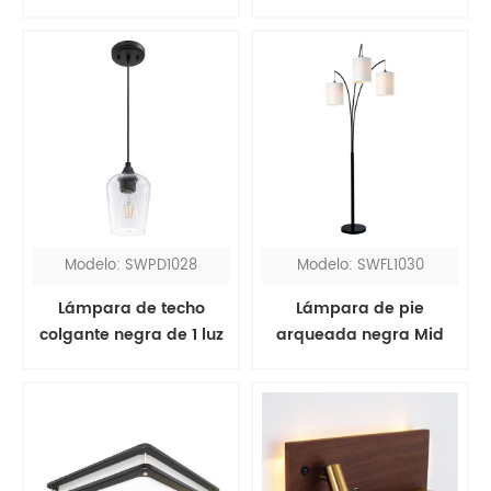
moderno de mediados
negra y latón moderna
de siglo
de mediados de siglo
con pantalla de metal
Modelo: SWPD1028
Modelo: SWFL1030
Lámpara de techo
Lámpara de pie
colgante negra de 1 luz
arqueada negra Mid
con pantalla de vidrio
Century Modern de 3
sembrado
luces