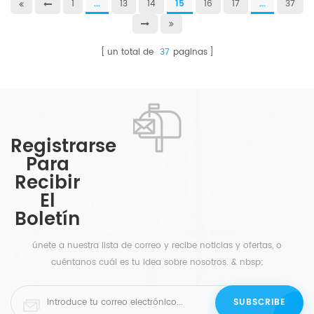
1
...
13
14
15
16
17
...
37
un total de
37
paginas
Registrarse
Para
Recibir
El
Boletín
únete a nuestra lista de correo y recibe noticias y ofertas, o
cuéntanos cuál es tu idea sobre nosotros. & nbsp;