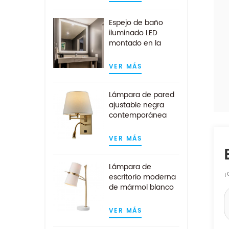
antivaho
Espejo de baño
iluminado LED
montado en la
pared sin marco
cuadrado
VER MÁS
contemporáneo
Lámpara de pared
ajustable negra
contemporánea
con luz de lectura
LED
VER MÁS
Lámpara de
¡
escritorio moderna
de mármol blanco
dorado con
pantalla de tela
VER MÁS
blanca