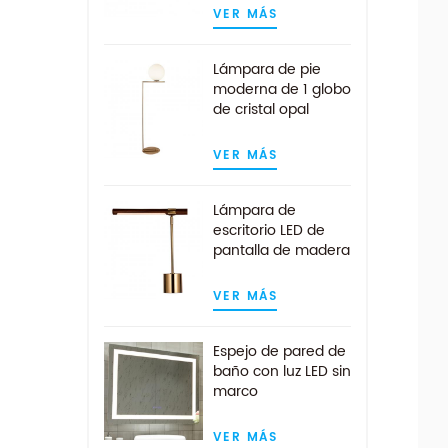
VER MÁS
Lámpara de pie
moderna de 1 globo
de cristal opal
blanco claro en
acabado latón
VER MÁS
Lámpara de
escritorio LED de
pantalla de madera
de nogal lineal
moderna en latón
VER MÁS
antiguo
Espejo de pared de
baño con luz LED sin
marco
personalizado con
almohadilla
VER MÁS