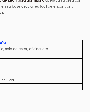
o de latón para dormitorio
acentúa su área con
 en su base circular es fácil de encontrar y
uz.
eña
o, sala de estar, oficina, etc.
 incluida