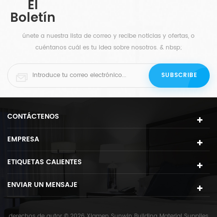
El
estar, mesa de centro, oficina, mesa de comedor,
Boletín
etc.
únete a nuestra lista de correo y recibe noticias y ofertas, o
cuéntanos cuál es tu idea sobre nosotros. & nbsp;
CONTÁCTENOS
EMPRESA
ETIQUETAS CALIENTES
ENVIAR UN MENSAJE
derechos de autor © 2026 Xiamen Sunwin Building Material Supplies