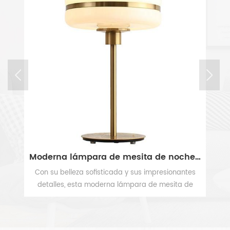
Moderna lámpara de mesita de noche de 1 luz de latón con pantalla de vidrio esmerilado blanco
Lámpara de mesilla de noche moderna de vidrio gris claro con pantalla de lino crema
ntes
Base de vidrio esmaltado de colores y pantalla de
 de
lino, este lámpara de mesa lateral moderna Es
si
ideal para cualquier aplicación, dormitorio, sala,
VER MÁS
disco
estudio, vestíbulo. Cálido y luminoso, este lámpara
o de
de mesa de cristal de lujo hará una adición