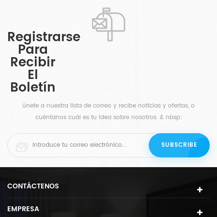
una
refrescante y elegante a su espacio. Este
ino,
minimalista lámpara de mesa de noche de vidrio
 La
presenta un tono gris y está acentuado con níquel
Registrarse
on el
oscuro y una pantalla de tambor de tela, se puede
Para
 esta
combinar fácilmente con cualquier paleta de
Recibir
 una
colores.
El
a de
Boletín
a el
únete a nuestra lista de correo y recibe noticias y ofertas, o
cuéntanos cuál es tu idea sobre nosotros. & nbsp;
CONTÁCTENOS
EMPRESA