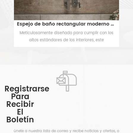
Espejo de baño rectangular moderno sin marco con luces LED integradas
Retroiluminados espejo del baño
on los
Este a contraluz espejo de vanidad añade brillo y
e
estilo a la decoración de cualquier cuarto de
Cuenta
baño. La más alta calidad de vidrio ecológico
VER MÁS
dor del
proporciona una clara, nítida y sin reflexión.
forme y
Perfecta para aplicar el maquillaje, secado de
ado o
pelo, afeitado, lavado o simplemente para una
 LED de
nueva mirada de moda para tu hogar. También
ia
se ve muy bien en cualquier de los restaurantes,
Registrarse
moderno
spas, tiendas, bares y hoteles.
Para
nando
Recibir
inado
El
u baño
Boletín
rnativa
únete a nuestra lista de correo y recibe noticias y ofertas, o