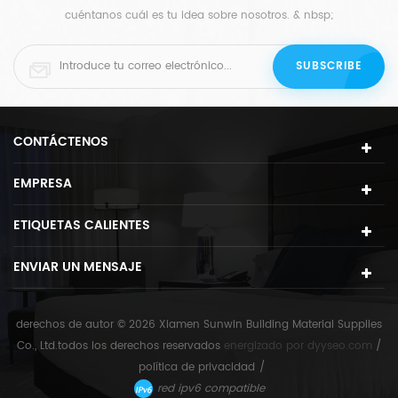
cuéntanos cuál es tu idea sobre nosotros. & nbsp;
CONTÁCTENOS
EMPRESA
ETIQUETAS CALIENTES
ENVIAR UN MENSAJE
derechos de autor © 2026 Xiamen Sunwin Building Material Supplies
Co., Ltd.todos los derechos reservados
energizado por
dyyseo.com
/
política de privacidad
/
red ipv6 compatible