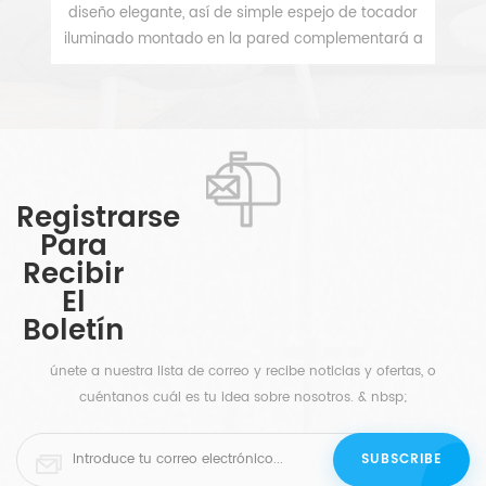
rio
diseño elegante, así de simple espejo de tocador
da
jo
iluminado montado en la pared complementará a
la perfección la decoración moderna o
VER MÁS
ar
contemporánea. este elegante espejo de tocador
iluminado para baño presenta un par de recortes
esmerilados verticales, que permiten que su
es
ea
iluminación brille a través. de este hermoso espejo
e
led rectangular creará una apariencia fresca y
m
Registrarse
emocionante para el diseño de su baño al
Para
nte
proporcionar una apariencia elegante, lujosa y
Recibir
moderna. cableado con un sistema de carcasa
El
fácil de montar en la pared, que permite que el
Boletín
espejo se convierta en un accesorio de baño
integrado.
únete a nuestra lista de correo y recibe noticias y ofertas, o
cuéntanos cuál es tu idea sobre nosotros. & nbsp;