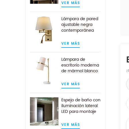
cuadrado
VER MÁS
contemporáneo
Lámpara de pared
ajustable negra
contemporánea
con luz de lectura
LED
VER MÁS
Lámpara de
escritorio moderna
de mármol blanco
¡
dorado con
pantalla de tela
VER MÁS
blanca
Espejo de baño con
iluminación lateral
LED para montaje
en pared del hotel
VER MÁS