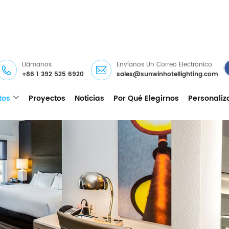
Llámanos
Envíanos Un Correo Electrónico
+86 1 392 525 6920
sales@sunwinhotellighting.com
tos
Proyectos
Noticias
Por Qué Elegirnos
Personaliz