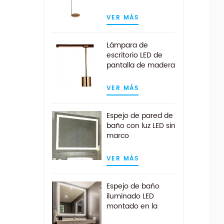
blanco claro en
acabado latón
VER MÁS
Lámpara de
escritorio LED de
pantalla de madera
de nogal lineal
moderna en latón
VER MÁS
antiguo
Espejo de pared de
baño con luz LED sin
marco
personalizado con
almohadilla
VER MÁS
antivaho
Espejo de baño
iluminado LED
montado en la
pared sin marco