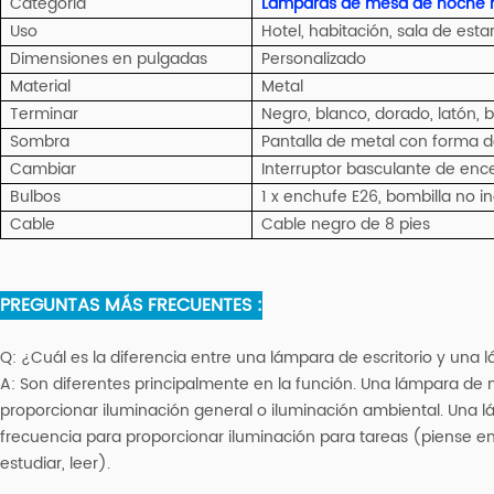
Categoría
Lámparas de mesa de noche 
Uso
Hotel, habitación, sala de estar
Dimensiones en pulgadas
Personalizado
Material
Metal
Terminar
Negro, blanco, dorado, latón, 
Sombra
Pantalla de metal con forma 
Cambiar
Interruptor basculante de en
Bulbos
1 x enchufe E26, bombilla no in
Cable
Cable negro de 8 pies
PREGUNTAS MÁS FRECUENTES :
Q:
¿Cuál es la diferencia entre una lámpara de escritorio y un
A:
Son diferentes principalmente en la función. Una lámpara de
proporcionar iluminación general o iluminación ambiental. Una 
frecuencia para proporcionar iluminación para tareas (piense en
estudiar, leer).