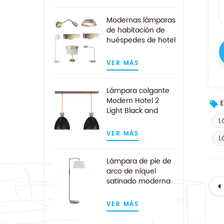
Modernas lámparas
de habitación de
huéspedes de hotel
personalizadas de
oro cepillado
VER MÁS
Lámpara colgante
Modern Hotel 2
E
Light Black and
Gold Kitchen Island
L
VER MÁS
L
Lámpara de pie de
arco de níquel
satinado moderna
de mediados de
siglo
VER MÁS