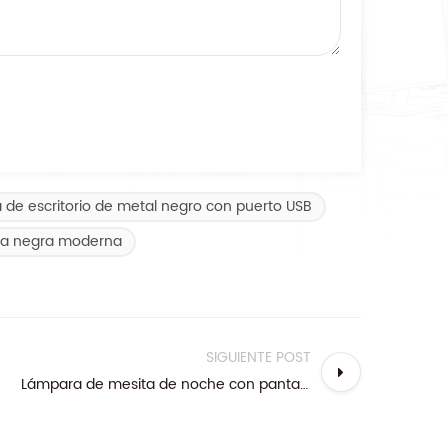
de escritorio de metal negro con puerto USB
a negra moderna
SIGUIENTE POST
Lámpara de mesita de noche con pantalla de tambor de níquel cepillado blanco con toma de corriente y puerto USB