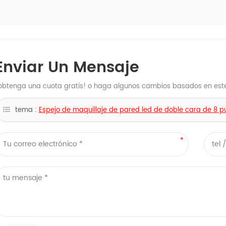
Enviar Un Mensaje
obtenga una cuota gratis! o haga algunos cambios basados ​​en este 
tema :
Espejo de maquillaje de pared led de doble cara de 8 