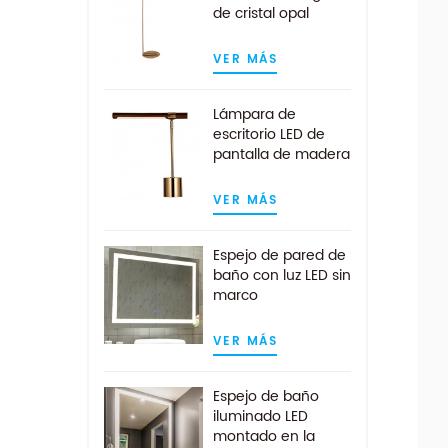
de cristal opal
blanco claro en
acabado latón
VER MÁS
Lámpara de
escritorio LED de
pantalla de madera
de nogal lineal
moderna en latón
VER MÁS
antiguo
Espejo de pared de
baño con luz LED sin
marco
personalizado con
almohadilla
VER MÁS
antivaho
Espejo de baño
iluminado LED
montado en la