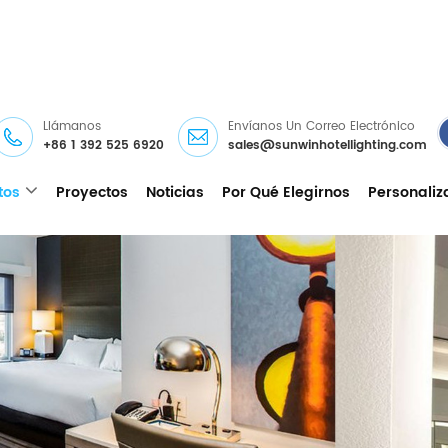
Llámanos
Envíanos Un Correo Electrónico
+86 1 392 525 6920
sales@sunwinhotellighting.com
tos
Proyectos
Noticias
Por Qué Elegirnos
Personaliz