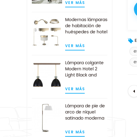
VER MÁS
Modernas lámparas
de habitación de
huéspedes de hotel
personalizadas de
E
oro cepillado
VER MÁS
e
e
Lámpara colgante
Modern Hotel 2
Light Black and
Gold Kitchen Island
VER MÁS
Lámpara de pie de
arco de níquel
satinado moderna
de mediados de
siglo
VER MÁS