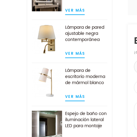
pared sin marco
cuadrado
VER MÁS
contemporáneo
Lámpara de pared
ajustable negra
contemporánea
con luz de lectura
LED
¡
VER MÁS
Lámpara de
escritorio moderna
de mármol blanco
dorado con
pantalla de tela
VER MÁS
blanca
Espejo de baño con
iluminación lateral
LED para montaje
en pared del hotel