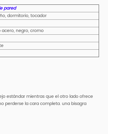
de pared
año, dormitorio, tocador
o acero, negro, cromo
te
ejo estándar mientras que el otro lado ofrece
no perderse la cara completa. una bisagra