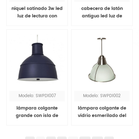
níquel satinado 3w led
cabecera de latón
luz de lectura con
antiguo led luz de
puerto usb
lectura
Modelo: SWPD1007
Modelo: SWPD1002
lámpara colgante
lámpara colgante de
grande con isla de
vidrio esmerilado del
cocina negra
hotel hyatt