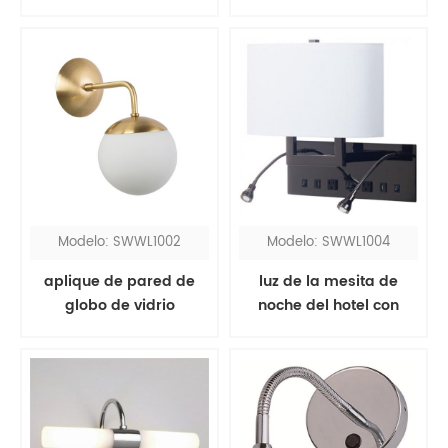
pequeña de cobre
pantalla gris
Modelo: SWWL1002
Modelo: SWWL1004
aplique de pared de
luz de la mesita de
globo de vidrio
noche del hotel con
esmerilado blanco de
luces de lectura
latón