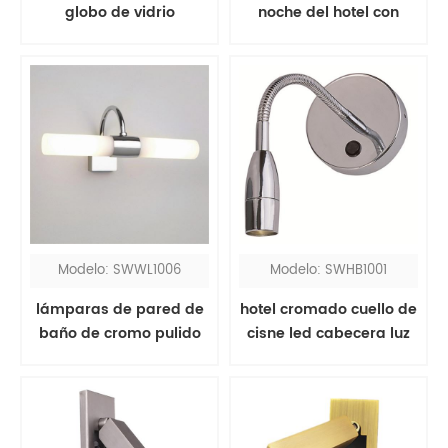
globo de vidrio
noche del hotel con
esmerilado blanco de
luces de lectura
latón
Modelo: SWWL1006
Modelo: SWHB1001
lámparas de pared de
hotel cromado cuello de
baño de cromo pulido
cisne led cabecera luz
sobre espejo
de lectura