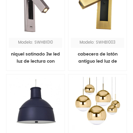
Modelo: SWHB1010
Modelo: SWHB1003
níquel satinado 3w led
cabecera de latón
luz de lectura con
antiguo led luz de
puerto usb
lectura