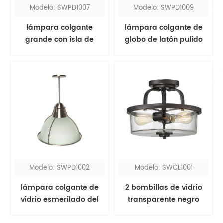
Modelo: SWPD1007
Modelo: SWPD1009
lámpara colgante
lámpara colgante de
grande con isla de
globo de latón pulido
cocina negra
Modelo: SWPD1002
Modelo: SWCL1001
lámpara colgante de
2 bombillas de vidrio
vidrio esmerilado del
transparente negro
hotel hyatt
semi empotrado plafón