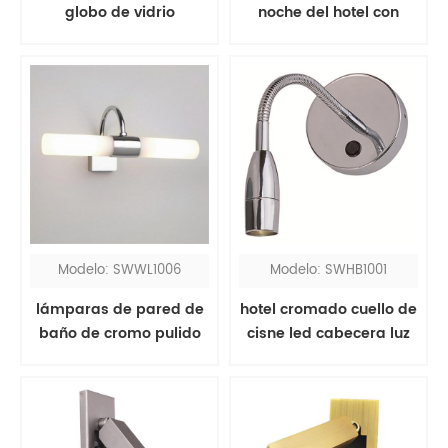
globo de vidrio
noche del hotel con
esmerilado blanco de
luces de lectura
latón
Modelo: SWWL1006
Modelo: SWHB1001
lámparas de pared de
hotel cromado cuello de
baño de cromo pulido
cisne led cabecera luz
sobre espejo
de lectura