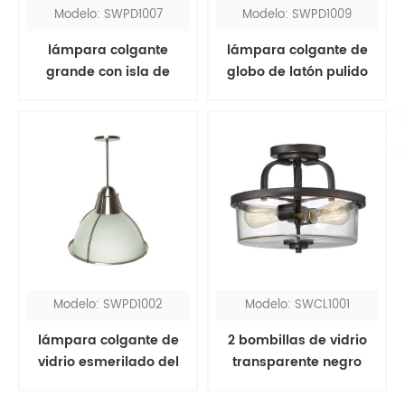
Modelo: SWPD1007
Modelo: SWPD1009
lámpara colgante
lámpara colgante de
grande con isla de
globo de latón pulido
cocina negra
Modelo: SWPD1002
Modelo: SWCL1001
lámpara colgante de
2 bombillas de vidrio
vidrio esmerilado del
transparente negro
hotel hyatt
semi empotrado plafón