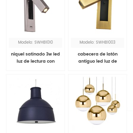
Modelo: SWHB1010
Modelo: SWHB1003
níquel satinado 3w led
cabecera de latón
luz de lectura con
antiguo led luz de
puerto usb
lectura