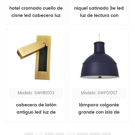
hotel cromado cuello de
níquel satinado 3w led
cisne led cabecera luz
luz de lectura con
de lectura
puerto usb
Modelo: SWHB1003
Modelo: SWPD1007
cabecera de latón
lámpara colgante
antiguo led luz de
grande con isla de
lectura
cocina negra