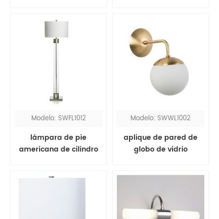
pequeña de cobre
pantalla gris
Modelo: SWFL1012
Modelo: SWWL1002
lámpara de pie
aplique de pared de
americana de cilindro
globo de vidrio
de vidrio transparente
esmerilado blanco de
latón